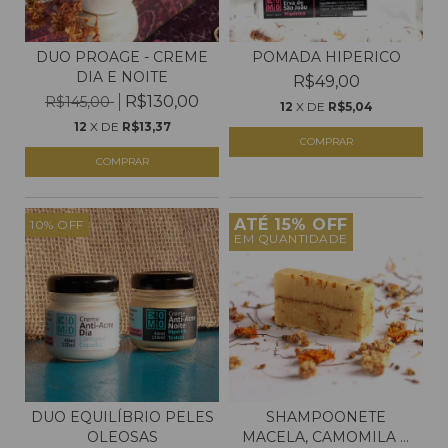
DUO PROAGE - CREME
POMADA HIPERICO
DIA E NOITE
R$49,00
R$130,00
R$145,00
12
X DE
R$5,04
12
X DE
R$13,37
COMPRAR
COMPRAR
ATÉ 15% OFF
10
%
OFF
EM QUANTIDADE
DUO EQUILÍBRIO PELES
SHAMPOONETE
OLEOSAS
MACELA, CAMOMILA E