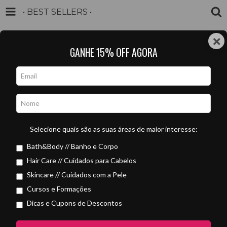
• BEST SELLERS •
INÍCIO
PRODUTOS
CARRINHO
0
×
GANHE 15% OFF AGORA
INSCREVA-SE NA NOSSA NEWSLETTER E GANHE E-BOOK
Início
/
• BEST SELLERS •
Selecione quais são as suas áreas de maior interesse:
Ordenar por
Bath&Body // Banho e Corpo
Hair Care // Cuidados para Cabelos
FILTRAR
Skincare // Cuidados com a Pele
Cursos e Formações
ATÉ 15% OFF
Dicas e Cupons de Descontos
EM QUANTIDADE