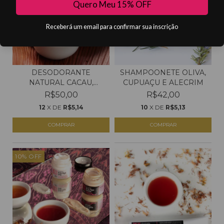
Quero Meu 15% OFF
Receberá um email para confirmar sua inscrição
DESODORANTE
SHAMPOONETE OLIVA,
NATURAL CACAU,
CUPUAÇU E ALECRIM
CUPUAÇU E ROS...
R$50,00
R$42,00
12
X DE
R$5,14
10
X DE
R$5,13
COMPRAR
10
%
OFF