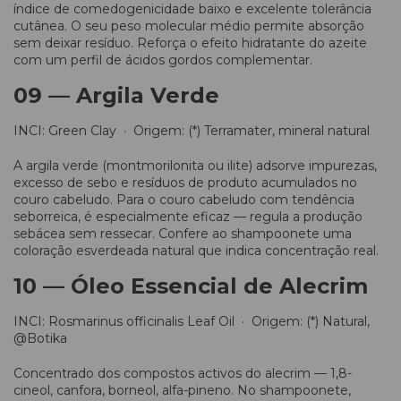
índice de comedogenicidade baixo e excelente tolerância
cutânea. O seu peso molecular médio permite absorção
sem deixar resíduo. Reforça o efeito hidratante do azeite
com um perfil de ácidos gordos complementar.
09 — Argila Verde
INCI: Green Clay · Origem: (*) Terramater, mineral natural
A argila verde (montmorilonita ou ilite) adsorve impurezas,
excesso de sebo e resíduos de produto acumulados no
couro cabeludo. Para o couro cabeludo com tendência
seborreica, é especialmente eficaz — regula a produção
sebácea sem ressecar. Confere ao shampoonete uma
coloração esverdeada natural que indica concentração real.
10 — Óleo Essencial de Alecrim
INCI: Rosmarinus officinalis Leaf Oil · Origem: (*) Natural,
@Botika
Concentrado dos compostos activos do alecrim — 1,8-
cineol, canfora, borneol, alfa-pineno. No shampoonete,