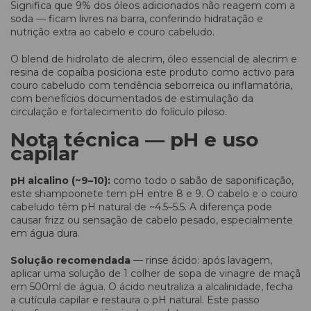
Significa que 9% dos óleos adicionados não reagem com a
soda — ficam livres na barra, conferindo hidratação e
nutrição extra ao cabelo e couro cabeludo.
O blend de hidrolato de alecrim, óleo essencial de alecrim e
resina de copaíba posiciona este produto como activo para
couro cabeludo com tendência seborreica ou inflamatória,
com benefícios documentados de estimulação da
circulação e fortalecimento do folículo piloso.
Nota técnica — pH e uso
capilar
pH alcalino (~9–10):
como todo o sabão de saponificação,
este shampoonete tem pH entre 8 e 9. O cabelo e o couro
cabeludo têm pH natural de ~4.5–5.5. A diferença pode
causar frizz ou sensação de cabelo pesado, especialmente
em água dura.
Solução recomendada
— rinse ácido: após lavagem,
aplicar uma solução de 1 colher de sopa de vinagre de maçã
em 500ml de água. O ácido neutraliza a alcalinidade, fecha
a cutícula capilar e restaura o pH natural. Este passo