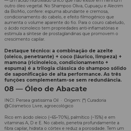
— um ácido hidroxilado único que não existe em nenhum
outro óleo vegetal. No Shampoo Oliva, Cupuaçu e Alecrim
da BioMio, confere: espuma abundante e cremosa,
condicionamento do cabelo, e efeito filmogénico que
aumenta o volume aparente do fio. Para o couro cabeludo,
o ácido ricinoleico tem propriedades anti-inflamatórias e
estimula a síntese de prostaglandinas que promovem o
crescimento capilar.
Destaque técnico: a combinação de azeite
(oleico, penetrante) + coco (láurico, limpeza) +
mamona (ricinoleico, condicionamento +
espuma) é a trilogia clássica do shampoo sólido
de saponificação de alta performance. As três
funções complementam-se sem redundância.
08 — Óleo de Abacate
INCI: Persea gratissima Oil · Origem: (*) Curadoria
@Cósmetico Livre, agroecológico
Rico em ácido oleico (~65–70%), palmítico (~15%) e em
vitaminas A, D e E. No cabelo, penetra profundamente a
fibra capilar, hidrata o córtex e reduz a porosidade. Tem um