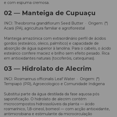
e com espuma cremosa.
02 — Manteiga de Cupuaçu
INCI: Theobroma grandiflorum Seed Butter · Origem: (*)
Acará (PA), agricultura familiar e agroflorestal
Manteiga amazónica com extraordinário perfil de ácidos
gordos (esteárico, oleico, palmítico) e capacidade de
absorção de água superior à lanolina. Para o cabelo, o ácido
esteárico confere maciez e brilho sem efeito pesado. Rica
em antioxidantes naturais (tocoferóis, catequinas).
03 — Hidrolato de Alecrim
INCI: Rosmarinus officinalis Leaf Water · Origem: (*)
Tempiapò (PR), Agroecologico e Comunidade Indigena
Substitui parte da água destilada da fase aquosa pós
saponificação. O hidrolato de alecrim contém
microcompostos hidrossolúveis da planta — ácido
rosmarínico, 1,8-cineol, borneol — com acção antioxidante,
antimicrobiana e estimulante da microcirculação