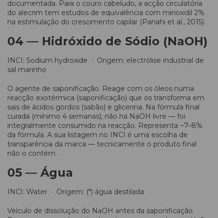
documentada. Para o couro cabeludo, a acção circulatória
do alecrim tem estudos de equivalência com minoxidil 2%
na estimulação do crescimento capilar (Panahi et al., 2015).
04 — Hidróxido de Sódio (NaOH)
INCI: Sodium hydroxide · Origem: electrólise industrial de
sal marinho
O agente de saponificação. Reage com os óleos numa
reacção exotérmica (saponificação) que os transforma em
sais de ácidos gordos (sabão) e glicerina. Na fórmula final
curada (mínimo 4 semanas), não há NaOH livre — foi
integralmente consumido na reacção. Representa ~7–8%
da fórmula. A sua listagem no INCI é uma escolha de
transparência da marca — tecnicamente o produto final
não o contém.
05 — Água
INCI: Water · Origem: (*) água destilada
Veículo de dissolução do NaOH antes da saponificação.