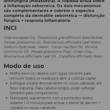
antifúngica (Malassezia). A copaíba actua sobre
a inflamação seborreica. Os dois mecanismos
são complementares e cobrem o espectro
completo da dermatite seborreica — disfunção
fúngica + resposta inflamatória.
INCI
Olea europaea Oil, Theobroma grandiflorum Seed Butter,
Persea gratissima Oil, Rosmarinus officinalis Leaf Water,
Sodium hydroxide, Water, Cocos nucifera Oil, Ricinus
communis Oil, Persea gratissima Pulp, Green Clay,
Rosmarinus officinalis Leaf Oil, Copaifera officinalis Resin
Modo de uso
Molhe bem os cabelos com água corrente para
remover todos os resíduos e abrir a cutícula capilar.
Esfregue a barra directamente no couro cabeludo até
fazer espuma. Para cabelos longos, pode esfregar
também pelo comprimento.
Massageie suavemente com a ponta dos dedos
durante 1–2 minutos para activar o blend de alecrim +
copaíba no couro cabeludo.