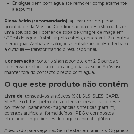
Enxágue bem com água até remover completamente
a espuma.
Rinse ácido (recomendado):
aplicar uma pequena
quantidade da Mascara Condicionadora da BioMio ou fazer
uma solução de 1 colher de sopa de vinagre de maçã em
500ml de água. Distribuir pelo cabelo, aguardar 1–2 minutos
e enxaguar. Ambas as soluções neutralizam o pH e fecham
a cutícula — transformando o resultado final.
Conservação:
cortar o shampoonete em 2–3 partes e
conservar em local seco, ao abrigo da luz solar. Após uso,
manter fora do contacto directo com água.
O que este produto não contém
Livre de
: tensoativos sintéticos (SCI, SLS, SLES, CAPB,
SLSA) · sulfatos · petrolatos e óleos minerais · silicones e
polímeros · parabenos · fragrâncias sintéticas (parfum) ·
corantes artificiais · formaldeídos · PEG e compostos
etoxilados · ingredientes de origem animal · glúten.
Adequado para veganos. Sem testes em animais. Orgânico