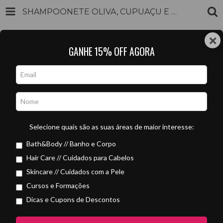
SHAMPOONETE OLIVA, CUPUAÇU E ALECRIM
INÍCIO
PRODUTOS
CARRINHO
0
×
GANHE 15% OFF AGORA
INSCREVA-SE NA NOSSA NEWSLETTER E GANHE E-BOOK
Início
/
• TODOS OS PRODUTOS •
/
Selecione quais são as suas áreas de maior interesse:
Shampoonete Oliva, Cupuaçu e Alecrim
Bath&Body // Banho e Corpo
ATÉ 15% OFF
Hair Care // Cuidados para Cabelos
em quantidade
Skincare // Cuidados com a Pele
Cursos e Formações
Dicas e Cupons de Descontos