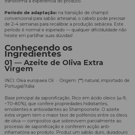
transforma a experiência do produto.
Período de adaptação:
na transição de champô
convencional para sabão artesanal, o cabelo pode precisar
de 2–4 semanas para recalibrar a produção sebácea. Este
período é normal e esperado — qualquer dificlduldade não
hesite em partilhar suas dúvidas!
Conhecendo os
Ingredientes
01 — Azeite de Oliva Extra
Virgem
INCI: Olea europaea Oil · Origem: (**) natural, importado de
Portugal/Itália
Base principal da saponificação. Rico em ácido oleico (ω-9,
~70–80%), que confere propriedades hidratantes,
emolientes e antioxidantes ao Shampoonete. O azeite
extra virgem tem o maior teor de polifenóis entre os óleos
de oliva — compostos que sobrevivem parcialmente ao
processo de saponificação e conferem acção anti-
inflamatória ao produto. Produz um sabão duro, duradouro