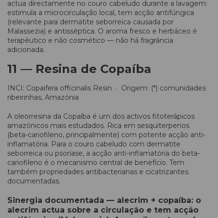
actua directamente no couro cabeludo durante a lavagem:
estimula a microcirculação local, tem acção antifúngica
(relevante para dermatite seborreica causada por
Malassezia) e antisséptica. O aroma fresco e herbáceo é
terapêutico e não cosmético — não há fragrância
adicionada.
11 — Resina de Copaíba
INCI: Copaifera officinalis Resin · Origem: (*) comunidades
ribeirinhas, Amazónia
A oleorresina da Copaíba é um dos activos fitoterápicos
amazónicos mais estudados. Rica em sesquiterpenos
(beta-cariofileno, principalmente) com potente acção anti-
inflamatória. Para o couro cabeludo com dermatite
seborreica ou psoríase, a acção anti-inflamatória do beta-
cariofileno é o mecanismo central de benefício. Tem
também propriedades antibacterianas e cicatrizantes
documentadas.
Sinergia documentada — alecrim + copaíba: o
alecrim actua sobre a circulação e tem acção