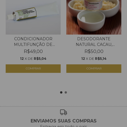
CONDICIONADOR
DESODORANTE
MULTIFUNÇÃO DE
NATURAL CACAU,
MURUMURU- T...
CUPUAÇU E ROS...
R$49,00
R$50,00
12
X DE
R$5,04
12
X DE
R$5,14
COMPRAR
COMPRAR
ENVIAMOS SUAS COMPRAS
Entrega em todo o país