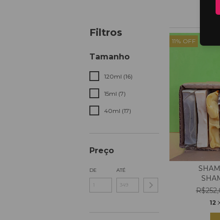
Filtros
11
%
OFF
Tamanho
120ml (16)
15ml (7)
40ml (17)
Preço
SHAM
DE
ATÉ
SHA
R$252
12