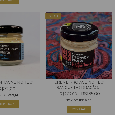
11
%
OFF
TIACNE NOITE //
CREME PRO AGE NOITE //
SANGUE DO DRAGÃO,...
R$72,00
R$185,00
R$207,00
X DE
R$7,41
12
X DE
R$19,03
COMPRAR