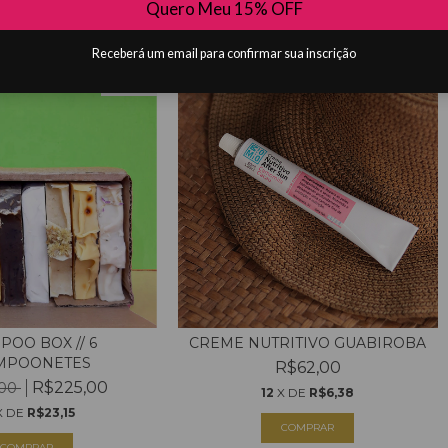
Quero Meu 15% OFF
Receberá um email para confirmar sua inscrição
NOVO
POO BOX // 6
CREME NUTRITIVO GUABIROBA
MPOONETES
R$62,00
R$225,00
,00
12
X DE
R$6,38
X DE
R$23,15
COMPRAR