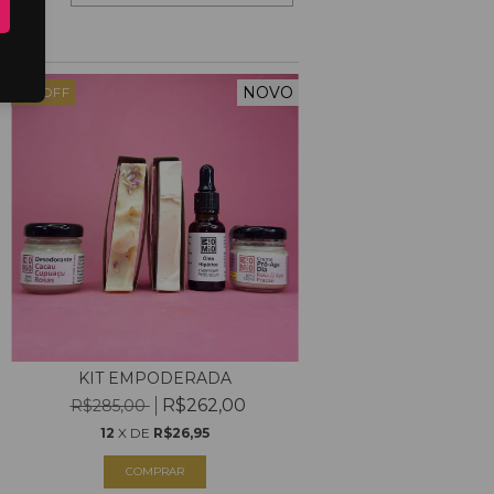
NOVO
8
%
OFF
KIT EMPODERADA
R$262,00
R$285,00
12
X DE
R$26,95