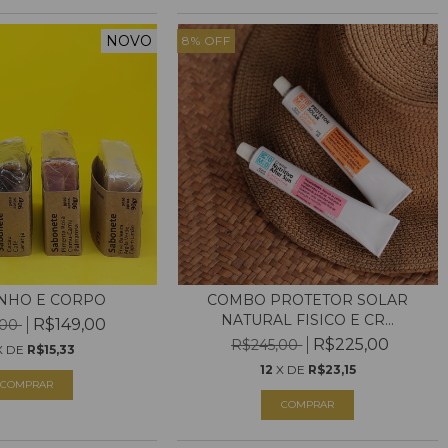
NOVO
8
%
OFF
ANHO E CORPO
COMBO PROTETOR SOLAR
NATURAL FISICO E CR...
R$149,00
,00
R$225,00
R$245,00
X DE
R$15,33
12
X DE
R$23,15
COMPRAR