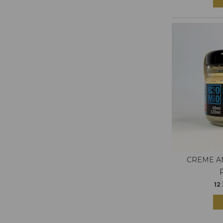
CREME AN
12