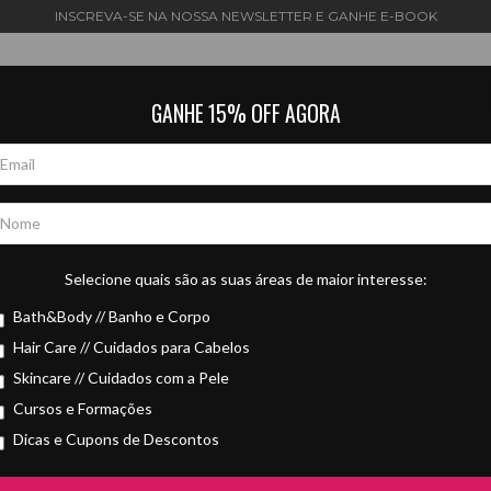
INSCREVA-SE NA NOSSA NEWSLETTER E GANHE E-BOOK
GANHE 15% OFF AGORA
RODUTOS
PROMO RITUAIS BIOMIO
MAIS VENDIDO
Selecione quais são as suas áreas de maior interesse:
Bath&Body // Banho e Corpo
• TODOS OS PRODUTOS •
Hair Care // Cuidados para Cabelos
Skincare // Cuidados com a Pele
urais para cuidar do seu corpo, cabelo, bebê e pets, sem danific
Cursos e Formações
Dicas e Cupons de Descontos
•
O