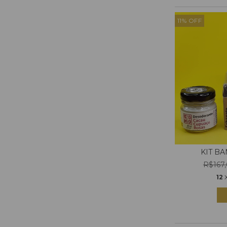
11
%
OFF
KIT B
R$167
12