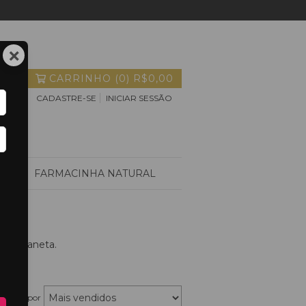
×
CARRINHO
(
0
)
R$0,00
CADASTRE-SE
INICIAR SESSÃO
S
FARMACINHA NATURAL
ar o planeta.
rdenar por